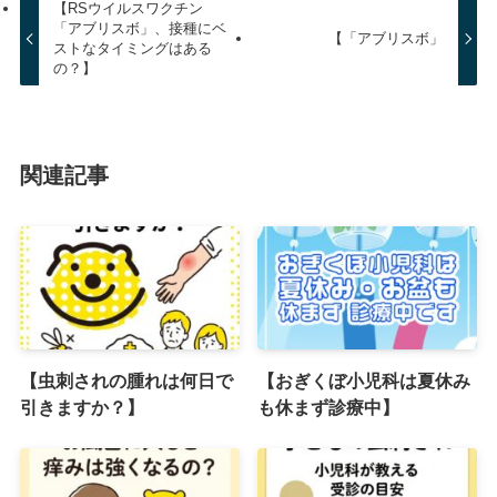
【RSウイルスワクチン
「アブリスボ」、接種にベ
【「アブリスボ」
ストなタイミングはある
の？】
関連記事
【虫刺されの腫れは何日で
【おぎくぼ小児科は夏休み
引きますか？】
も休まず診療中】