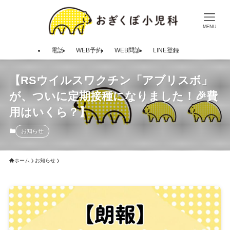
MENU
電話
WEB予約
WEB問診
LINE登録
【RSウイルスワクチン「アブリスボ」
が、ついに定期接種になりました！🎉費
用はいくら？】
お知らせ
ホーム
お知らせ