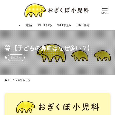
MENU
電話
WEB予約
WEB問診
LINE登録
🤫 【子どもの鼻血はなぜ多い？】
お知らせ
ホーム
お知らせ