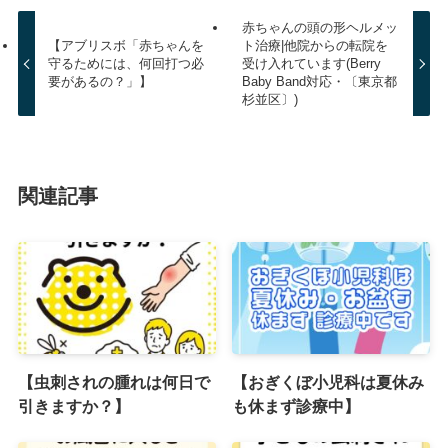
赤ちゃんの頭の形ヘルメッ
【アブリスボ「赤ちゃんを
ト治療|他院からの転院を
守るためには、何回打つ必
受け入れています(Berry
要があるの？」】
Baby Band対応・〔東京都
杉並区〕)
関連記事
【虫刺されの腫れは何日で
【おぎくぼ小児科は夏休み
引きますか？】
も休まず診療中】