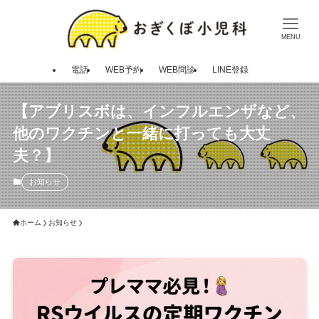
MENU
電話
WEB予約
WEB問診
LINE登録
【アブリスボは、インフルエンザなど、
他のワクチンと一緒に打っても大丈
夫？】
お知らせ
ホーム
お知らせ