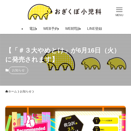
MENU
電話
WEB予約
WEB問診
LINE登録
【「＃３大やめとけ」が6月16日（火）
に発売されます】
お知らせ
ホーム
お知らせ