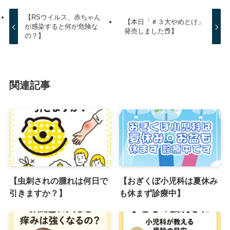
【RSウイルス、赤ちゃん
【本日「＃３大やめとけ」
が感染すると何が危険な
発売しました📕】
の？】
関連記事
【虫刺されの腫れは何日で
【おぎくぼ小児科は夏休み
引きますか？】
も休まず診療中】