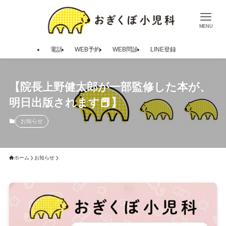
MENU
電話
WEB予約
WEB問診
LINE登録
【院長上野健太郎が一部監修した本が、
明日出版されます📕】
お知らせ
ホーム
お知らせ