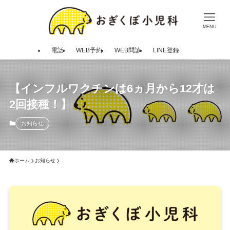
MENU
電話
WEB予約
WEB問診
LINE登録
【インフルワクチンは6ヵ月から12才は
2回接種！】
お知らせ
ホーム
お知らせ