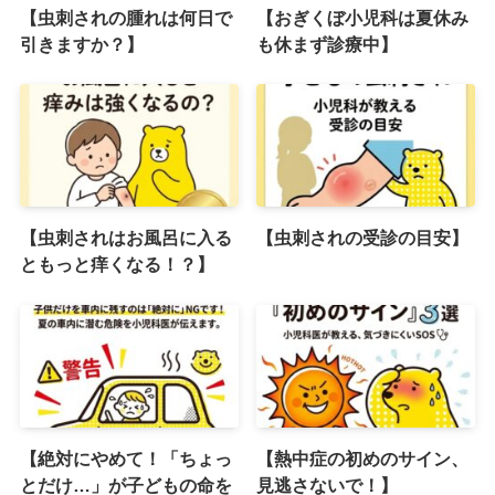
【虫刺されの腫れは何日で
【おぎくぼ小児科は夏休み
引きますか？】
も休まず診療中】
【虫刺されはお風呂に入る
【虫刺されの受診の目安】
ともっと痒くなる！？】
【絶対にやめて！「ちょっ
【熱中症の初めのサイン、
とだけ…」が子どもの命を
見逃さないで！】