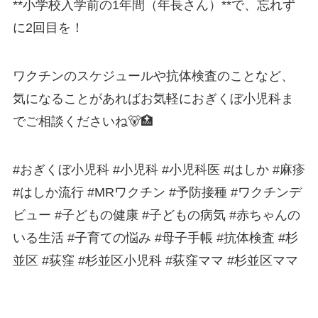
**小学校入学前の1年間（年長さん）**で、忘れず
に2回目を！
ワクチンのスケジュールや抗体検査のことなど、
気になることがあればお気軽におぎくぼ小児科ま
でご相談くださいね🐻🏥
#おぎくぼ小児科 #小児科 #小児科医 #はしか #麻疹
#はしか流行 #MRワクチン #予防接種 #ワクチンデ
ビュー #子どもの健康 #子どもの病気 #赤ちゃんの
いる生活 #子育ての悩み #母子手帳 #抗体検査 #杉
並区 #荻窪 #杉並区小児科 #荻窪ママ #杉並区ママ