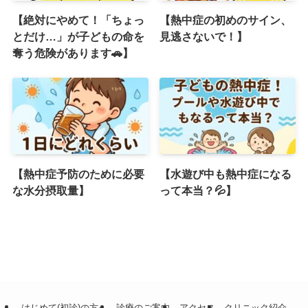
【絶対にやめて！「ちょっ
【熱中症の初めのサイン、
とだけ…」が子どもの命を
見逃さないで！】
奪う危険があります🚗】
【熱中症予防のために必要
【水遊び中も熱中症になる
な水分摂取量】
って本当？💦】
はじめて(初診)の方へ
診療のご案内
アクセス
クリニック紹介